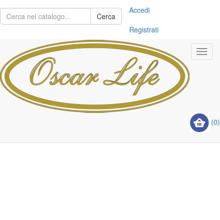
Accedi
Cerca
Registrati
Toggl
navig
(0)
Previous
Next