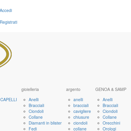
Accedi
Registrati
gioielleria
argento
GENOA & SAMP
CAPELLI
Anelli
anelli
Anelli
Bracciali
bracciali
Bracciali
Ciondoli
cavigliere
Ciondoli
Collane
chiusure
Collane
Diamanti in blister
ciondoli
Orecchini
Fedi
collane
Orologi