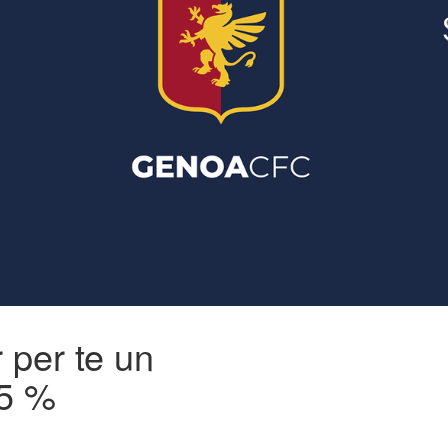
r per te un
 5 %