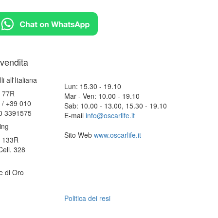
 vendita
i all'Italiana
Lun: 15.30 - 19.10
o 77R
Mar - Ven: 10.00 - 19.10
 / +39 010
Sab: 10.00 - 13.00, 15.30 - 19.10
20 3391575
E-mail
info@oscarlife.it
ing
Sito Web
www.oscarlife.it
o 133R
ell. 328
e di Oro
Politica dei resi