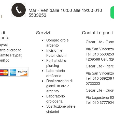
Mar - Ven dalle 10:00 alle 19:00 010
5533253
I
 di
Servizi
Contatti e punti
ento
Compro oro e
Oscar Life - Gioiell
aypal
argento
Via San Vincenz
rte di credito
Incisioni e
Tel. 010 5533253
ramite Paypal)
Fotoincisioni
4209568 Cell. 3
nifico
Fori ai lobi e
piercing
Oscar Life - Pierc
Laboratorio
Via San Vincenz
oreficeria
Tel. 010 589236 C
Realizzazione di
0722233
gioielli in oro e
Oscar Life - Cuor
argento
Laboratorio
Via Lagustena 83
orologeria
Tel. 010 3777924
Sostituzione pile e
cinturini