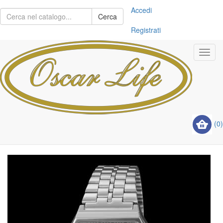
Accedi
Cerca
Registrati
Toggl
navig
(0)
Previous
Next